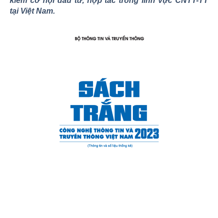
kiếm cơ hội đầu tư, hợp tác trong lĩnh vực CNTT-TT
tại Việt Nam.