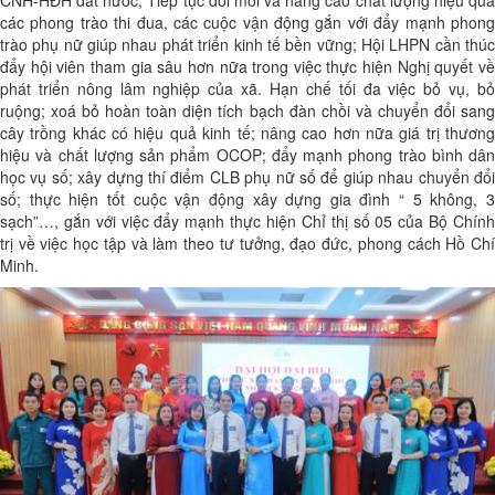
CNH-HĐH đất nước;
Tiếp tục đổi mới và nâng cao chất lượng hiệu qu
các phong trào thi đua, các cuộc vận động gắn với đẩy mạnh phong
trào phụ nữ giúp nhau phát triển kinh tế bền vững; Hội LHPN cần thúc
đẩy hội viên tham gia sâu hơn nữa trong việc thực hiện Nghị quyết về
phát triển nông lâm nghiệp của xã. Hạn chế tối đa việc bỏ vụ, bỏ
ruộng; xoá bỏ hoàn toàn diện tích bạch đàn chồi và chuyển đổi sang
cây trồng khác có hiệu quả kinh tế; nâng cao hơn nữa giá trị thương
hiệu và chất lượng sản phẩm OCOP; đẩy mạnh phong trào bình dân
học vụ số; xây dựng thí điểm CLB phụ nữ số để giúp nhau chuyển đổi
số; thực hiện tốt cuộc vận động xây dựng gia đình “ 5 không, 3
sạch”…, gắn với việc đẩy mạnh thực hiện Chỉ thị số 05 của Bộ Chính
trị về việc học tập và làm theo tư tưởng, đạo đức, phong cách Hồ Chí
Minh.