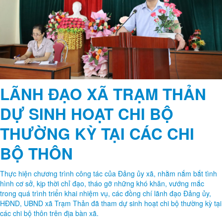
NHẤT, NHIỆM KỲ 2026 - 2031.
Hội nghị tổng kết Chi bộ các cơ quan
Đảng xã Trạm Thản năm 2025
ĐẢNG ỦY XÃ TRẠM THẢN TỔ CHỨC
SƠ DUYỆT PHẦN THI THUYẾT TRÌNH THAM GIA HỘI THI BÁO CÁO
VIÊN, TUYÊN TRUYỀN VIÊN GIỎI CẤP TỈNH NĂM 2026
Đảng ủy xã
Trạm Thản phối hợp với Đảng ủy xã Phù Ninh tổ chức lớp Bồi dưỡng
nhận thức về Đảng cho học sinh Trường THPT Trung Giáp
HỘI LHPN
XÃ TRẠM THẢN TỔ CHỨC THÀNH CÔNG ĐẠI HỘI ĐẠI BIỂU LẦN
THỨ NHẤT, NHIỆM KỲ 2025–2030
Cùng chuyên mục