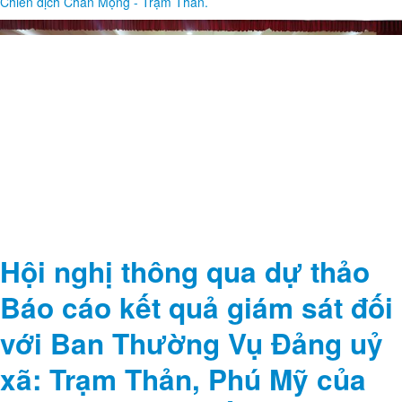
QUÀ, ĐỘNG VIÊN LỰC
LƯỢNG TỔ CÔNG TÁC LẤY
MẪU TẠI NGHĨA TRANG LIỆT
SĨ CHIẾN DỊCH CHÂN MỘNG
- TRẠM THẢN.
Thể hiện đạo lý “Uống nước nhớ nguồn”, “Đền ơn đáp nghĩa” và tinh
thần trách nhiệm đối với công tác tri ân các anh hùng liệt sĩ. Sáng
ngày 22/6/2026 Ủy ban MTTQ Việt Nam xã Trạm Thản và các tổ chức
chính trị xã hội đã tổ chức đoàn đến thăm, tặng quà và động viên Tổ
công tác đang làm nhiệm vụ lấy mẫu, bàn giao mẫu hài cốt liệt sĩ phục
vụ công tác giám định ADN xác định danh tính tại nghĩa trang liệt sĩ
Chiến dịch Chân Mộng - Trạm Thản.