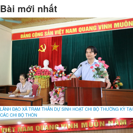
Bài mới nhất
LÃNH ĐẠO XÃ TRẠM THẢN DỰ SINH HOẠT CHI BỘ THƯỜNG KỲ TẠI
CÁC CHI BỘ THÔN