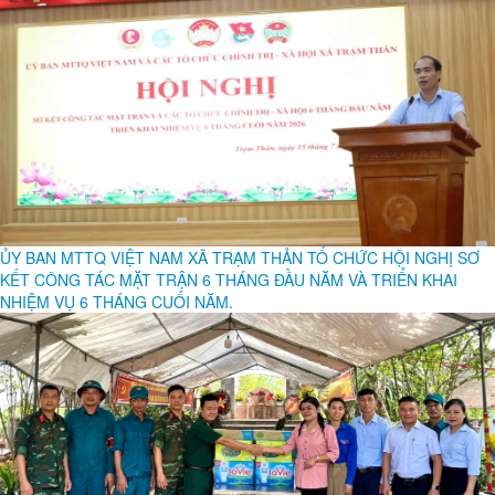
ỦY BAN MTTQ VIỆT NAM XÃ TRẠM THẢN TỔ CHỨC HỘI NGHỊ SƠ
KẾT CÔNG TÁC MẶT TRẬN 6 THÁNG ĐẦU NĂM VÀ TRIỂN KHAI
NHIỆM VỤ 6 THÁNG CUỐI NĂM.