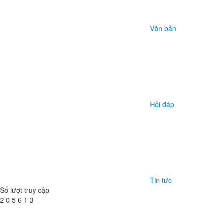
HỘI NGHỊ BAN THƯỜNG VỤ
ĐẢNG ỦY
Thực hiện chương trình công tác, sáng 29/05, Ban Thường vụ Đảng
ủy tổ chức hội nghị nghe báo cáo và chỉ đạo các nội dung, cụ thể như
sau:
© TRANG THÔNG TIN ĐIỆN
TỬ XÃ TRẠM THẢN
Khu 2B, xã Trạm Thản, tỉnh Phú Thọ
Chịu trách nhiệm: Đồng chí
Trần Như Tuấn
- Phó Bí thư Đảng ủy, Chủ
tịch UBND xã
Trụ sở: Xã Trạm Thản - Tỉnh Phú Thọ
Điện thoại: (0210)3.829.675
Email: ubtramthan@phutho.gov.vn