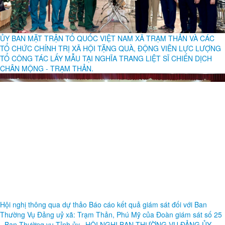
ỦY BAN MẶT TRẬN TỔ QUỐC VIỆT NAM XÃ TRẠM THẢN VÀ CÁC
TỔ CHỨC CHÍNH TRỊ XÃ HỘI TẶNG QUÀ, ĐỘNG VIÊN LỰC LƯỢNG
TỔ CÔNG TÁC LẤY MẪU TẠI NGHĨA TRANG LIỆT SĨ CHIẾN DỊCH
CHÂN MỘNG - TRẠM THẢN.
Hội nghị thông qua dự thảo Báo cáo kết quả giám sát đối với Ban
Thường Vụ Đảng uỷ xã: Trạm Thản, Phú Mỹ của Đoàn giám sát số 25
- Ban Thường vụ Tỉnh ủy.