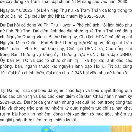
để xây dựng xã Trạm Thản đạt chuẩn NTM nâng cao vào năm 2030.
Ngày 28/10/2025 Hội Liên hiệp Phụ nữ xã Trạm Thản đã long trọng tổ
chức Đại hội Đại biểu lần thứ Nhất, nhiệm kỳ 2025–2030.
Dự Đại hội có đồng Vũ Thị Thu Huyền – Phó chủ tịch Hội liên hiệp phụ
nữ tỉnh Phú Thọ; Đại diện lãnh đạo địa phương xã Trạm Thản có đồng
chí Nguyễn Quang Vinh - Bí thư Đảng uỷ, Chủ tịch HĐND xã; đồng chí
Nguyễn Minh Quân - Phó Bí thư Thường trực Đảng uỷ, đồng chí Trần
Như Tuấn - Phó Bí thư Đảng uỷ, Chủ tịch UBND xã; Các đồng chí
trong Ban Thường vụ Đảng ủy, Thường trực HĐND, lãnh đạo UBND,
Ủy ban MTTQ và các tổ chức chính trị – xã hội xã; lãnh đạo các
phòng, ban, ngành thuộc xã; nguyên lãnh đạo Hội LHPN xã; cùng
101 đại biểu chính thức, đại diện cho 2.343 hội viên phụ nữ toàn xã.
Tại Đại hội, các đại biểu đã nghe, thảo luận và biểu quyết thông qua
Báo cáo chính trị và Báo cáo kiểm điểm của Ban Chấp hành nhiệm kỳ
2021–2025. Đại hội đã ghi nhận những kết quả nổi bật trong công tác
Hội và phong trào phụ nữ nhiệm kỳ qua; nghiêm túc chỉ ra hạn chế,
rút ra bài học kinh nghiệm, đồng thời xác định rõ mục tiêu, nhiệm vụ
và giải pháp thực hiện trong nhiệm kỳ tới.