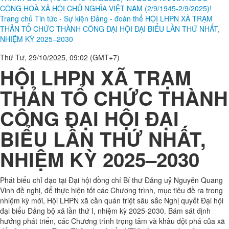
CỘNG HOÀ XÃ HỘI CHỦ NGHĨA VIỆT NAM (2/9/1945-2/9/2025)!
Trang chủ
Tin tức - Sự kiện
Đảng - đoàn thể
HỘI LHPN XÃ TRẠM
THẢN TỔ CHỨC THÀNH CÔNG ĐẠI HỘI ĐẠI BIỂU LẦN THỨ NHẤT,
NHIỆM KỲ 2025–2030
Thứ Tư, 29/10/2025, 09:02 (GMT+7)
HỘI LHPN XÃ TRẠM
THẢN TỔ CHỨC THÀNH
CÔNG ĐẠI HỘI ĐẠI
BIỂU LẦN THỨ NHẤT,
NHIỆM KỲ 2025–2030
Phát biểu chỉ đạo tại Đại hội đồng chí Bí thư Đảng uỷ Nguyễn Quang
Vinh đề nghị, để thực hiện tốt các Chương trình, mục tiêu đề ra trong
nhiệm kỳ mới, Hội LHPN xã cần quán triệt sâu sắc Nghị quyết Đại hội
đại biểu Đảng bộ xã lần thứ I, nhiệm kỳ 2025-2030. Bám sát định
hướng phát triển, các Chương trình trọng tâm và khâu đột phá của xã