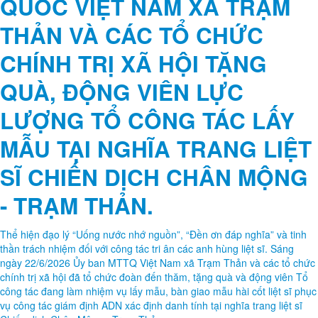
Chiều ngày 15/7/2026, Ủy ban MTTQ Việt Nam và các tổ chức Chính
trị - xã hội xã Trạm Thản tổ chức Hội nghị sơ kết công tác mặt trận 6
tháng đầu năm và triển khai nhiệm vụ 6 tháng cuối năm 2026.
ỦY BAN MẶT TRẬN TỔ
QUỐC VIỆT NAM XÃ TRẠM
THẢN VÀ CÁC TỔ CHỨC
CHÍNH TRỊ XÃ HỘI TẶNG