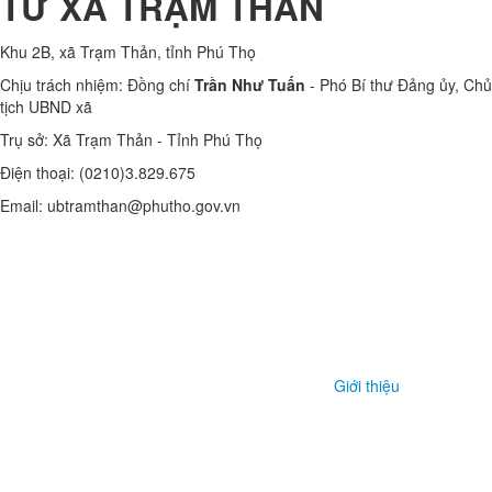
Sáng ngày 10/6/2026, Đoàn giám sát số 25 của Ban Thường vụ Tỉnh
ủy đã tổ chức Hội nghị thông qua dự thảo Báo cáo kết quả giám sát
chuyên đề đối với Ban Thường vụ Đảng ủy xã Trạm Thản và Ban
Thường vụ Đảng ủy xã Phú Mỹ.