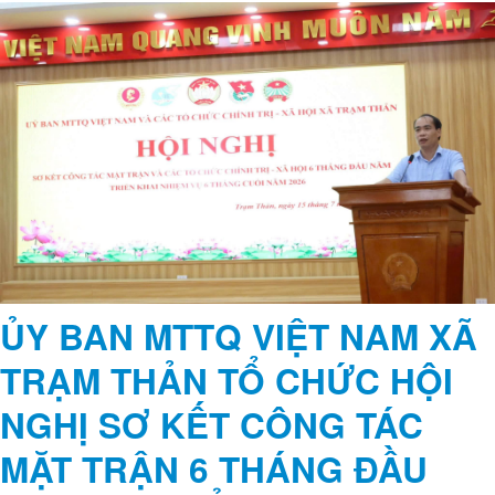
LÃNH ĐẠO XÃ TRẠM THẢN
DỰ SINH HOẠT CHI BỘ
THƯỜNG KỲ TẠI CÁC CHI
BỘ THÔN
Thực hiện chương trình công tác của Đảng ủy xã, nhằm nắm bắt tình
hình cơ sở, kịp thời chỉ đạo, tháo gỡ những khó khăn, vướng mắc
trong quá trình triển khai nhiệm vụ, các đồng chí lãnh đạo Đảng ủy,
HĐND, UBND xã Trạm Thản đã tham dự sinh hoạt chi bộ thường kỳ tại
các chi bộ thôn trên địa bàn xã.