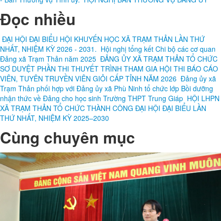
HỘI NGHỊ BAN THƯỜNG VỤ ĐẢNG ỦY
Đọc nhiều
ĐẠI HỘI ĐẠI BIỂU HỘI KHUYẾN HỌC XÃ TRẠM THẢN LẦN THỨ