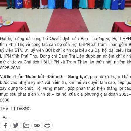
Đại hội cũng đã công bố Quyết định của Ban Thường vụ Hội LHPN
tỉnh Phú Thọ về công tác cán bộ của Hội LHPN xã Trạm Thản gồm 9
uỷ viên BTV, 31 uỷ viên BCH; chỉ định đại biểu dự Đại hội đại biểu Hội
LHPN tỉnh Phú Thọ. Đồng chí Đàm Thị Liên được tín nhiệm chỉ định
giữ chức vụ Chủ tịch Hội LHPN xã Trạm Thản lần thứ nhất, nhiệm kỳ
2025-2030.
Với tinh thần “
Đoàn kết– Đổi mới – Sáng tạo
”, phụ nữ xã Trạm Thả
bước vào nhiệm kỳ mới với niềm tin, khí thế và quyết tâm cao, tiếp tục
xây dựng tổ chức Hội vững mạnh, góp phần thực hiện thắng lợi các
mục tiêu phát triển kinh tế – xã hội của địa phương giai đoạn 2025–
2030.
THV- TT DVSNC
-
Aa
+