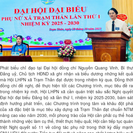
Phát biểu chỉ đạo tại Đại hội đồng chí Nguyễn Quang Vinh, Bí thư
Đảng uỷ, Chủ tịch HĐND xã ghi nhận và biểu dương những kết quả
mà Hội LHPN xã Trạm Thản đạt được trong nhiệm kỳ qua. Đồng thời
đồng chí đề nghị, để thực hiện tốt các Chương trình, mục tiêu đề ra
trong nhiệm kỳ mới, Hội LHPN xã cần quán triệt sâu sắc Nghị quyết
Đại hội đại biểu Đảng bộ xã lần thứ I, nhiệm kỳ 2025-2030, bám sát
định hướng phát triển, các Chương trình trọng tâm và khâu đột phá
của xã đặc biệt là mục tiêu xây dựng xã Trạm Thản đạt chuẩn NTM
nâng cao vào năm 2030, mỗi phong trào của Hội cần phải cụ thể hoá
thành những việc làm cụ thể, thiết thực hiệu quả; Hội cần tiếp tục quán
triệt Nghị quyết số 11 về công tác phụ nữ trong thời kỳ đẩy mạnh