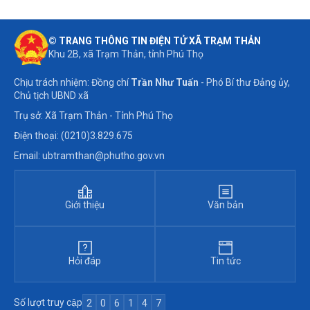
© TRANG THÔNG TIN ĐIỆN TỬ XÃ TRẠM THẢN
Khu 2B, xã Trạm Thản, tỉnh Phú Thọ
Chịu trách nhiệm: Đồng chí
Trần Như Tuấn
- Phó Bí thư Đảng ủy,
Chủ tịch UBND xã
Trụ sở: Xã Trạm Thản - Tỉnh Phú Thọ
Điện thoại: (0210)3.829.675
Email: ubtramthan@phutho.gov.vn
Giới thiệu
Văn bản
Hỏi đáp
Tin tức
Số lượt truy cập
2
0
6
1
4
7