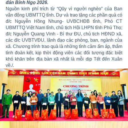
đán Bính Ngọ 2026.
Nguồn kinh phí trích từ “Qũy vì người nghèo” của Ban
vận động UBMTTQ tỉnh. Dự và trao tặng các phần quà có
đ/c Nguyễn Hồng Nhung- UVBCHĐB tỉnh, Phó CT
UBMTTQ Việt Nam tỉnh, chủ tịch Hội LHPN tỉnh Phú Thọ;
đ/c Nguyễn Quang Vinh - Bí thư ĐU, chủ tịch HĐND xã,
các đ/c UVBTVĐU, lãnh đạo các phòng, ban, ngành của
xã. Chương trình trao quà là những tình cảm ấm áp, thắm
tình đoàn kết, kịp thời động viên các đối tượng đặc biệt
khó khăn trên địa bàn xã nhất là mỗi dịp Tết đến Xuân
về./.