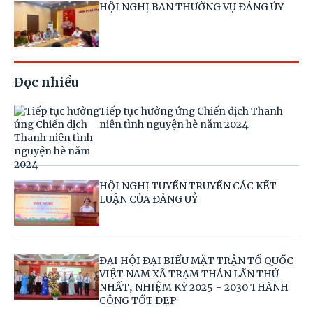
HỘI NGHỊ BAN THƯỜNG VỤ ĐẢNG ỦY
Đọc nhiều
Tiếp tục hưởng ứng Chiến dịch Thanh
niên tình nguyện hè năm 2024
HỘI NGHỊ TUYỀN TRUYỀN CÁC KẾT
LUẬN CỦA ĐẢNG UỶ
ĐẠI HỘI ĐẠI BIỂU MẶT TRẬN TỔ QUỐC
VIỆT NAM XÃ TRẠM THẢN LẦN THỨ
NHẤT, NHIỆM KỲ 2025 - 2030 THÀNH
CÔNG TỐT ĐẸP