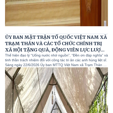
ỦY BAN MẶT TRẬN TỔ QUỐC VIỆT NAM XÃ
TRẠM THẢN VÀ CÁC TỔ CHỨC CHÍNH TRỊ
XÃ HỘI TẶNG QUÀ, ĐỘNG VIÊN LỰC LƯỢNG
TỔ CÔNG TÁC LẤY MẪU TẠI NGHĨA TRANG
Thể hiện đạo lý “Uống nước nhớ nguồn”, “Đền ơn đáp nghĩa” và
tinh thần trách nhiệm đối với công tác tri ân các anh hùng liệt sĩ.
LIỆT SĨ CHIẾN DỊCH CHÂN MỘNG - TRẠM
Sáng ngày 22/6/2026 Ủy ban MTTQ Việt Nam xã Trạm Thản và
THẢN.
các tổ chức chính trị xã hội đã tổ chức đoàn đến thăm, tặng quà
và động viên Tổ công tác đang làm nhiệm vụ lấy mẫu, bàn giao
mẫu hài cốt liệt sĩ phục vụ công tác giám định ADN xác định
danh tính tại nghĩa trang liệt sĩ Chiến dịch Chân Mộng - Trạm
Thản.