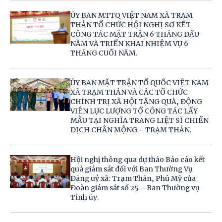
ỦY BAN MTTQ VIỆT NAM XÃ TRẠM
THẢN TỔ CHỨC HỘI NGHỊ SƠ KẾT
CÔNG TÁC MẶT TRẬN 6 THÁNG ĐẦU
NĂM VÀ TRIỂN KHAI NHIỆM VỤ 6
THÁNG CUỐI NĂM.
ỦY BAN MẶT TRẬN TỔ QUỐC VIỆT NAM
XÃ TRẠM THẢN VÀ CÁC TỔ CHỨC
CHÍNH TRỊ XÃ HỘI TẶNG QUÀ, ĐỘNG
VIÊN LỰC LƯỢNG TỔ CÔNG TÁC LẤY
MẪU TẠI NGHĨA TRANG LIỆT SĨ CHIẾN
DỊCH CHÂN MỘNG - TRẠM THẢN.
Hội nghị thông qua dự thảo Báo cáo kết
quả giám sát đối với Ban Thường Vụ
Đảng uỷ xã: Trạm Thản, Phú Mỹ của
Đoàn giám sát số 25 - Ban Thường vụ
Tỉnh ủy.