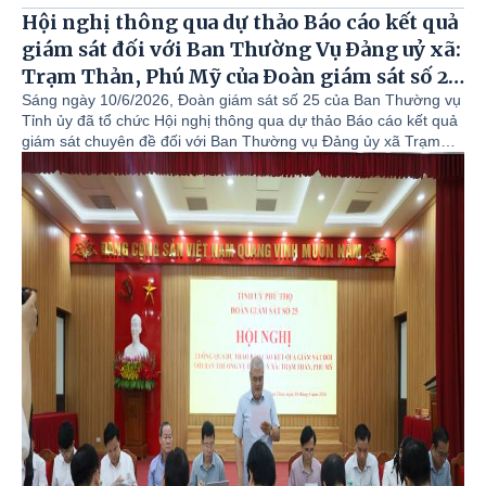
Hội nghị thông qua dự thảo Báo cáo kết quả
giám sát đối với Ban Thường Vụ Đảng uỷ xã:
Trạm Thản, Phú Mỹ của Đoàn giám sát số 25
- Ban Thường vụ Tỉnh ủy.
Sáng ngày 10/6/2026, Đoàn giám sát số 25 của Ban Thường vụ
Tỉnh ủy đã tổ chức Hội nghị thông qua dự thảo Báo cáo kết quả
giám sát chuyên đề đối với Ban Thường vụ Đảng ủy xã Trạm
Thản và Ban Thường vụ Đảng ủy xã Phú Mỹ.