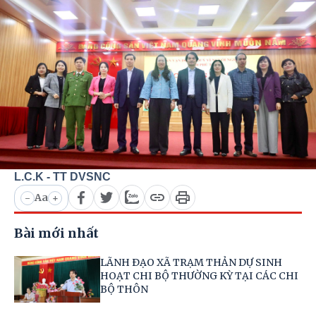
L.C.K - TT DVSNC
Aa
-
+
Bài mới nhất
LÃNH ĐẠO XÃ TRẠM THẢN DỰ SINH
HOẠT CHI BỘ THƯỜNG KỲ TẠI CÁC CHI
BỘ THÔN