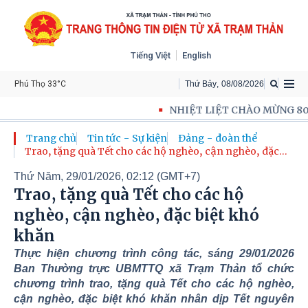
Tiếng Việt
English
Phú Thọ 33°C
Thứ Bảy
,
08
/
08
/
2026
NHIỆT LIỆT CHÀO MỪNG 80 NĂM CÁCH MẠN
Trang chủ
Tin tức - Sự kiện
Đảng - đoàn thể
Trao, tặng quà Tết cho các hộ nghèo, cận nghèo, đặc
biệt khó khăn
Thứ Năm, 29/01/2026, 02:12 (GMT+7)
Trao, tặng quà Tết cho các hộ
nghèo, cận nghèo, đặc biệt khó
khăn
Thực hiện chương trình công tác, sáng 29/01/2026
Ban Thường trực UBMTTQ xã Trạm Thản tổ chức
chương trình trao, tặng quà Tết cho các hộ nghèo,
cận nghèo, đặc biệt khó khăn nhân dịp Tết nguyên