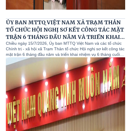
ỦY BAN MTTQ VIỆT NAM XÃ TRẠM THẢN
TỔ CHỨC HỘI NGHỊ SƠ KẾT CÔNG TÁC MẶT
TRẬN 6 THÁNG ĐẦU NĂM VÀ TRIỂN KHAI
NHIỆM VỤ 6 THÁNG CUỐI NĂM.
Chiều ngày 15/7/2026, Ủy ban MTTQ Việt Nam và các tổ chức
Chính trị - xã hội xã Trạm Thản tổ chức Hội nghị sơ kết công tác
mặt trận 6 tháng đầu năm và triển khai nhiệm vụ 6 tháng cuối
năm 2026.