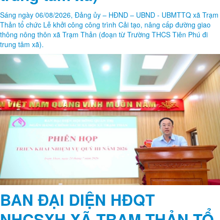
Sáng ngày 06/08/2026, Đảng ủy – HĐND – UBND - UBMTTQ xã Trạm
Thản tổ chức Lễ khởi công công trình Cải tạo, nâng cấp đường giao
thông nông thôn xã Trạm Thản (đoạn từ Trường THCS Tiên Phú đi
trung tâm xã).
BAN ĐẠI DIỆN HĐQT
NHCSXH XÃ TRẠM THẢN TỔ