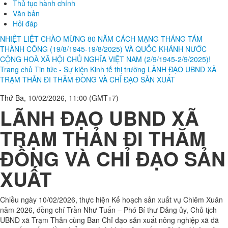
Thủ tục hành chính
Văn bản
Hỏi đáp
NHIỆT LIỆT CHÀO MỪNG 80 NĂM CÁCH MẠNG THÁNG TÁM
THÀNH CÔNG (19/8/1945-19/8/2025) VÀ QUỐC KHÁNH NƯỚC
CỘNG HOÀ XÃ HỘI CHỦ NGHĨA VIỆT NAM (2/9/1945-2/9/2025)!
Trang chủ
Tin tức - Sự kiện
Kinh tế thị trường
LÃNH ĐẠO UBND XÃ
TRẠM THẢN ĐI THĂM ĐỒNG VÀ CHỈ ĐẠO SẢN XUẤT
Thứ Ba, 10/02/2026, 11:00 (GMT+7)
LÃNH ĐẠO UBND XÃ
TRẠM THẢN ĐI THĂM
ĐỒNG VÀ CHỈ ĐẠO SẢN
XUẤT
Chiều ngày 10/02/2026, thực hiện Kế hoạch sản xuất vụ Chiêm Xuân
năm 2026, đồng chí Trần Như Tuấn – Phó Bí thư Đảng ủy, Chủ tịch
UBND xã Trạm Thản cùng Ban Chỉ đạo sản xuất nông nghiệp xã đã