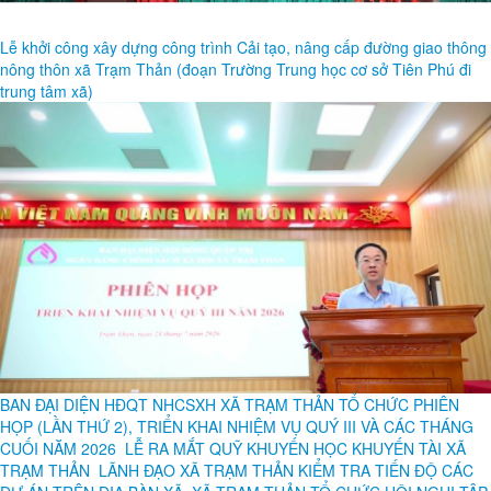
Lễ khởi công xây dựng công trình Cải tạo, nâng cấp đường giao thông
nông thôn xã Trạm Thản (đoạn Trường Trung học cơ sở Tiên Phú đi
trung tâm xã)
BAN ĐẠI DIỆN HĐQT NHCSXH XÃ TRẠM THẢN TỔ CHỨC PHIÊN
HỌP (LẦN THỨ 2), TRIỂN KHAI NHIỆM VỤ QUÝ III VÀ CÁC THÁNG
CUỐI NĂM 2026
LỄ RA MẮT QUỸ KHUYẾN HỌC KHUYẾN TÀI XÃ
TRẠM THẢN
LÃNH ĐẠO XÃ TRẠM THẢN KIỂM TRA TIẾN ĐỘ CÁC