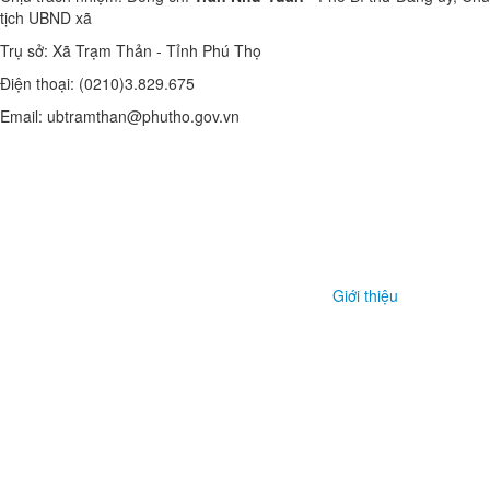
tịch UBND xã
Trụ sở: Xã Trạm Thản - Tỉnh Phú Thọ
Điện thoại: (0210)3.829.675
Email: ubtramthan@phutho.gov.vn
Giới thiệu
Văn bản