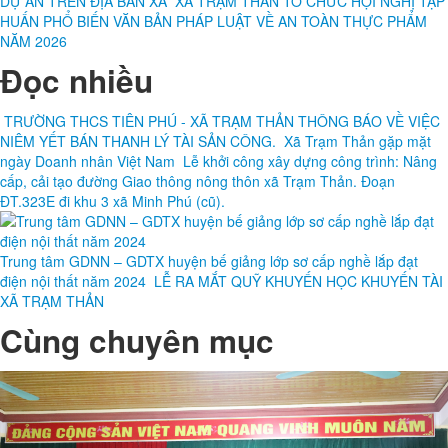
DỰ ÁN TRÊN ĐỊA BÀN XÃ
XÃ TRẠM THẢN TỔ CHỨC HỘI NGHỊ TẬP
HUẤN PHỔ BIẾN VĂN BẢN PHÁP LUẬT VỀ AN TOÀN THỰC PHẨM
NĂM 2026
Đọc nhiều
TRƯỜNG THCS TIÊN PHÚ - XÃ TRẠM THẢN THÔNG BÁO VỀ VIỆC
NIÊM YẾT BÁN THANH LÝ TÀI SẢN CÔNG.
Xã Trạm Thản gặp mặt
ngày Doanh nhân Việt Nam
Lễ khởi công xây dựng công trình: Nâng
cấp, cải tạo đường Giao thông nông thôn xã Trạm Thản. Đoạn
ĐT.323E đi khu 3 xã Minh Phú (cũ).
Trung tâm GDNN – GDTX huyện bế giảng lớp sơ cấp nghề lắp đạt
điện nội thất năm 2024
LỄ RA MẮT QUỸ KHUYẾN HỌC KHUYẾN TÀI
XÃ TRẠM THẢN
Cùng chuyên mục