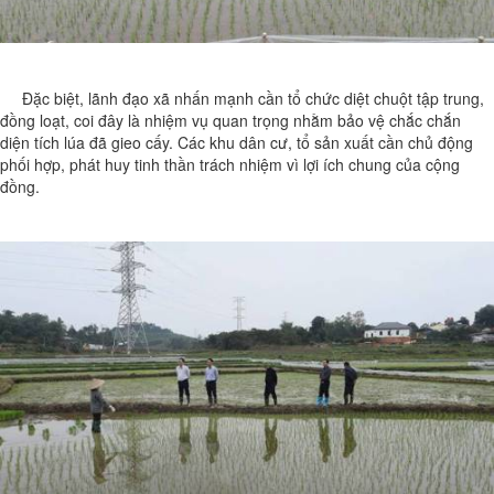
Đặc biệt, lãnh đạo xã nhấn mạnh cần tổ chức diệt chuột tập trung,
đồng loạt, coi đây là nhiệm vụ quan trọng nhằm bảo vệ chắc chắn
diện tích lúa đã gieo cấy. Các khu dân cư, tổ sản xuất cần chủ động
phối hợp, phát huy tinh thần trách nhiệm vì lợi ích chung của cộng
đồng.