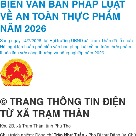
BIẾN VĂN BẢN PHÁP LUẬT
VỀ AN TOÀN THỰC PHẨM
NĂM 2026
Sáng ngày 14/7/2026, tại Hội trường UBND xã Trạm Thản đã tổ chức
Hội nghị tập huấn phổ biến văn bản pháp luật về an toàn thực phẩm
thuộc lĩnh vực công thương và nông nghiệp năm 2026. ​
© TRANG THÔNG TIN ĐIỆN
TỬ XÃ TRẠM THẢN
Khu 2B, xã Trạm Thản, tỉnh Phú Thọ
Chịu trách nhiệm: Đồng chí
Trần Như Tuấn
- Phó Bí thư Đảng ủy, Chủ