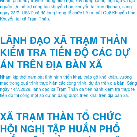
Nhằm phát huy truyền thống hiếu học, xây dựng xã hội học tập và tạo
nguồn lực hỗ trợ công tác khuyến học, khuyến tài trên địa bàn, sáng
ngày 23/7, UBND xã đã long trọng tổ chức Lễ ra mắt Quỹ Khuyến học,
Khuyến tài xã Trạm Thản.
LÃNH ĐẠO XÃ TRẠM THẢN
KIỂM TRA TIẾN ĐỘ CÁC DỰ
ÁN TRÊN ĐỊA BÀN XÃ
Nhằm kịp thời nắm bắt tình hình triển khai, tháo gỡ khó khăn, vướng
mắc trong quá trình thực hiện các công trình, dự án trên địa bàn. Sáng
ngày 14/7/2026, lãnh đạo xã Trạm Thản đã tiến hành kiểm tra thực tế
tiến độ thi công một số dự án đang được triển khai trên địa bàn xã.
XÃ TRẠM THẢN TỔ CHỨC
HỘI NGHỊ TẬP HUẤN PHỔ