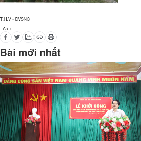
T.H.V - DVSNC
-
Aa
+
Bài mới nhất