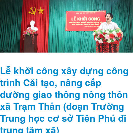
Lễ khởi công xây dựng công
trình Cải tạo, nâng cấp
đường giao thông nông thôn
xã Trạm Thản (đoạn Trường
Trung học cơ sở Tiên Phú đi
trung tâm xã)