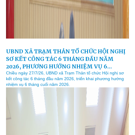
UBND XÃ TRẠM THẢN TỔ CHỨC HỘI NGHỊ
SƠ KẾT CÔNG TÁC 6 THÁNG ĐẦU NĂM
2026, PHƯƠNG HƯỚNG NHIỆM VỤ 6
THÁNG CUỐI NĂM 2026
Chiều ngày 27/7/26, UBND xã Trạm Thản tổ chức Hội nghị sơ
kết công tác 6 tháng đầu năm 2026, triển khai phương hướng
nhiệm vụ 6 tháng cuối năm 2026.