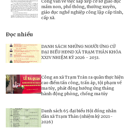
Công văn về việc sắp xếp cơ sở giáo dục
mầm non, phổ thông, thường xuyên,
giáo dục nghề nghiệp công lập cấp tỉnh,
cấp xã.
Đọc nhiều
DANH SÁCH NHỮNG NGƯỜI ỨNG CỬ
ĐẠI BIỂU HĐND XÃ TRẠM THẢN KHÓA
XXIV NHIỆM KỲ 2026 - 2031.
Công an xã Trạm Trản ra quân thực hiện
cao điểm tấn công, trấn áp, tội phạm về
ma túy, phát động hưởng ứng tháng
hành động phòng, chống ma túy
Danh sách 65 đại biểu Hội đồng nhân
dân xã Trạm Thản (nhiệm kỳ 2021-
2026)