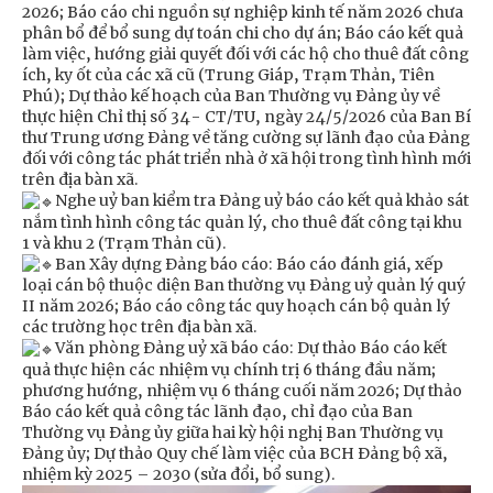
2026; Báo cáo chi nguồn sự nghiệp kinh tế năm 2026 chưa
phân bổ để bổ sung dự toán chi cho dự án; Báo cáo kết quả
làm việc, hướng giải quyết đối với các hộ cho thuê đất công
ích, ky ốt của các xã cũ (Trung Giáp, Trạm Thản, Tiên
Phú); Dự thảo kế hoạch của Ban Thường vụ Đảng ủy về
thực hiện Chỉ thị số 34- CT/TU, ngày 24/5/2026 của Ban Bí
thư Trung ương Đảng về tăng cường sự lãnh đạo của Đảng
đối với công tác phát triển nhà ở xã hội trong tình hình mới
trên địa bàn xã.
Nghe uỷ ban kiểm tra Đảng uỷ báo cáo kết quả khảo sát
nắm tình hình công tác quản lý, cho thuê đất công tại khu
1 và khu 2 (Trạm Thản cũ).
Ban Xây dựng Đảng báo cáo: Báo cáo đánh giá, xếp
loại cán bộ thuộc diện Ban thường vụ Đảng uỷ quản lý quý
II năm 2026; Báo cáo công tác quy hoạch cán bộ quản lý
các trường học trên địa bàn xã.
Văn phòng Đảng uỷ xã báo cáo: Dự thảo Báo cáo kết
quả thực hiện các nhiệm vụ chính trị 6 tháng đầu năm;
phương hướng, nhiệm vụ 6 tháng cuối năm 2026; Dự thảo
Báo cáo kết quả công tác lãnh đạo, chỉ đạo của Ban
Thường vụ Đảng ủy giữa hai kỳ hội nghị Ban Thường vụ
Đảng ủy; Dự thảo Quy chế làm việc của BCH Đảng bộ xã,
nhiệm kỳ 2025 – 2030 (sửa đổi, bổ sung).