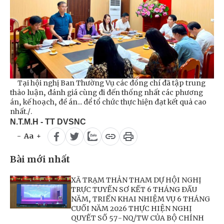
Tại hội nghị Ban Thường Vụ các đồng chí đã tập trung
thảo luận, đánh giá cùng đi đến thống nhất các phương
án, kế hoạch, đề án... để tổ chức thực hiện đạt kết quả cao
nhất./.
N.T.M.H - TT DVSNC
-
Aa
+
Bài mới nhất
XÃ TRẠM THẢN THAM DỰ HỘI NGHỊ
TRỰC TUYẾN SƠ KẾT 6 THÁNG ĐẦU
NĂM, TRIỂN KHAI NHIỆM VỤ 6 THÁNG
CUỐI NĂM 2026 THỰC HIỆN NGHỊ
QUYẾT SỐ 57-NQ/TW CỦA BỘ CHÍNH