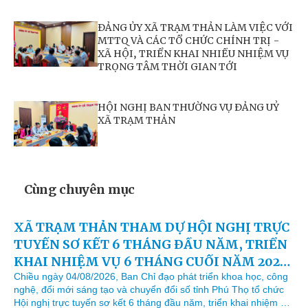
ĐẢNG ỦY XÃ TRẠM THẢN LÀM VIỆC VỚI
MTTQ VÀ CÁC TỔ CHỨC CHÍNH TRỊ -
XÃ HỘI, TRIỂN KHAI NHIỀU NHIỆM VỤ
TRỌNG TÂM THỜI GIAN TỚI
HỘI NGHỊ BAN THƯỜNG VỤ ĐẢNG UỶ
XÃ TRẠM THẢN
Cùng chuyên mục
XÃ TRẠM THẢN THAM DỰ HỘI NGHỊ TRỰC
TUYẾN SƠ KẾT 6 THÁNG ĐẦU NĂM, TRIỂN
KHAI NHIỆM VỤ 6 THÁNG CUỐI NĂM 2026
THỰC HIỆN NGHỊ QUYẾT SỐ 57-NQ/TW
Chiều ngày 04/08/2026, Ban Chỉ đạo phát triển khoa học, công
nghệ, đổi mới sáng tạo và chuyển đổi số tỉnh Phú Thọ tổ chức
CỦA BỘ CHÍNH TRỊ
Hội nghị trực tuyến sơ kết 6 tháng đầu năm, triển khai nhiệm vụ