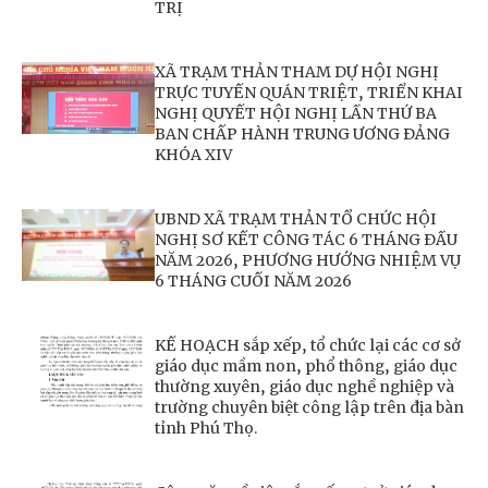
TRỊ
XÃ TRẠM THẢN THAM DỰ HỘI NGHỊ
TRỰC TUYẾN QUÁN TRIỆT, TRIỂN KHAI
NGHỊ QUYẾT HỘI NGHỊ LẦN THỨ BA
BAN CHẤP HÀNH TRUNG ƯƠNG ĐẢNG
KHÓA XIV
UBND XÃ TRẠM THẢN TỔ CHỨC HỘI
NGHỊ SƠ KẾT CÔNG TÁC 6 THÁNG ĐẦU
NĂM 2026, PHƯƠNG HƯỚNG NHIỆM VỤ
6 THÁNG CUỐI NĂM 2026
KẾ HOẠCH sắp xếp, tổ chức lại các cơ sở
giáo dục mầm non, phổ thông, giáo dục
thường xuyên, giáo dục nghề nghiệp và
trường chuyên biệt công lập trên địa bàn
tỉnh Phú Thọ.