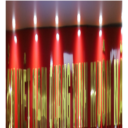
6 tháng cuối năm 2026 thực hiện Nghị quyết số 57-NQ/TW của
Bộ Chính trị về đột phá phát triển khoa học, công nghệ, đổi mới
sáng tạo và chuyển đổi số quốc gia. Hội nghị được tổ chức theo
hình thức trực tuyến, kết nối từ điểm cầu tỉnh đến các xã,
phường.