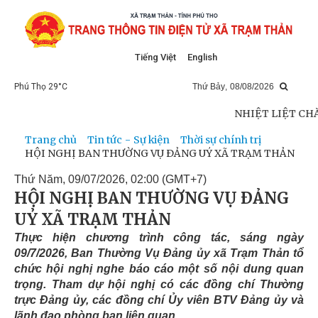
Tiếng Việt
English
Phú Thọ 29°C
Thứ Bảy
,
08
/
08
/
2026
NHIỆT LIỆT CHÀO MỪNG 80 NĂM
Trang chủ
Tin tức - Sự kiện
Thời sự chính trị
HỘI NGHỊ BAN THƯỜNG VỤ ĐẢNG UỶ XÃ TRẠM THẢN
Thứ Năm, 09/07/2026, 02:00 (GMT+7)
HỘI NGHỊ BAN THƯỜNG VỤ ĐẢNG
UỶ XÃ TRẠM THẢN
Thực hiện chương trình công tác, sáng ngày
09/7/2026, Ban Thường Vụ Đảng ủy xã Trạm Thản tổ
chức hội nghị nghe báo cáo một số nội dung quan
trọng. Tham dự hội nghị có các đồng chí Thường
trực Đảng ủy, các đồng chí Ủy viên BTV Đảng ủy và
lãnh đạo phòng ban liên quan.