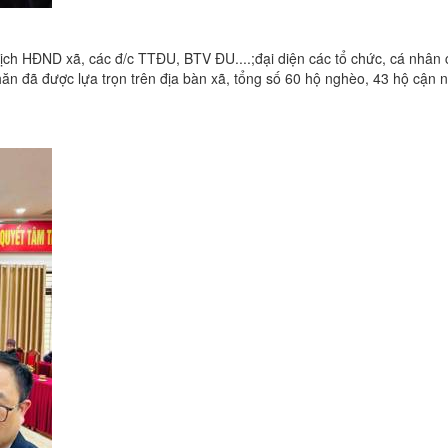
 HĐND xã, các đ/c TTĐU, BTV ĐU....;đại diện các tổ chức, cá nhân 
hăn đã được lựa trọn trên địa bàn xã, tổng số 60 hộ nghèo, 43 hộ cận