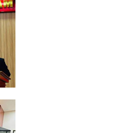
a bàn xã Trạm Thản.