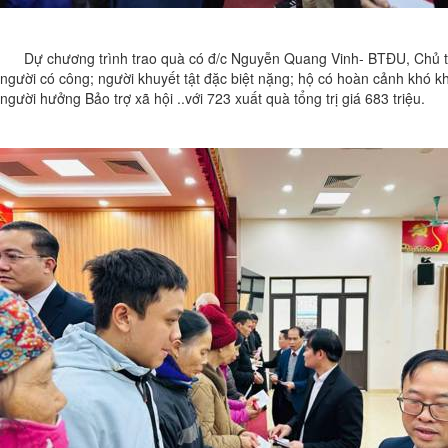
Dự chương trình trao quà có đ/c Nguyễn Quang Vinh- BTĐU, Chủ tịch
người có công; người khuyết tật đặc biệt nặng; hộ có hoàn cảnh khó k
người hưởng Bảo trợ xã hội ..với 723 xuất quà tổng trị giá 683 triệu.