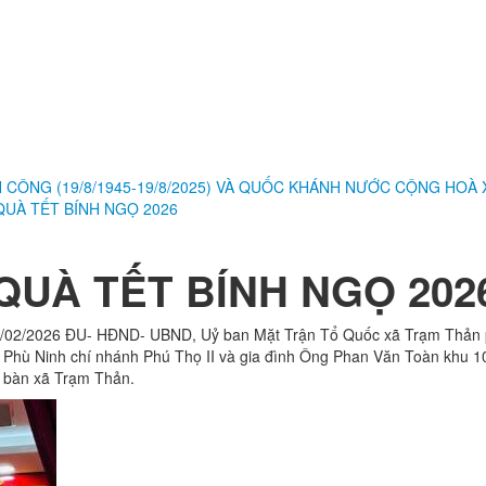
NG (19/8/1945-19/8/2025) VÀ QUỐC KHÁNH NƯỚC CỘNG HOÀ XÃ H
UÀ TẾT BÍNH NGỌ 2026
UÀ TẾT BÍNH NGỌ 202
y 9/02/2026 ĐU- HĐND- UBND, Uỷ ban Mặt Trận Tổ Quốc xã Trạm Thản p
hù Ninh chí nhánh Phú Thọ II và gia đình Ông Phan Văn Toàn khu 10 T