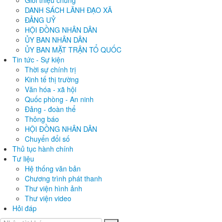
Giới thiệu chung
DANH SÁCH LÃNH ĐẠO XÃ
ĐẢNG UỶ
HỘI ĐỒNG NHÂN DÂN
ỦY BAN NHÂN DÂN
ỦY BAN MẶT TRẬN TỔ QUỐC
Tin tức - Sự kiện
Thời sự chính trị
Kinh tế thị trường
Văn hóa - xã hội
Quốc phòng - An ninh
Đảng - đoàn thể
Thông báo
HỘI ĐỒNG NHÂN DÂN
Chuyển đổi số
Thủ tục hành chính
Tư liệu
Hệ thống văn bản
Chương trình phát thanh
Thư viện hình ảnh
Thư viện video
Hỏi đáp