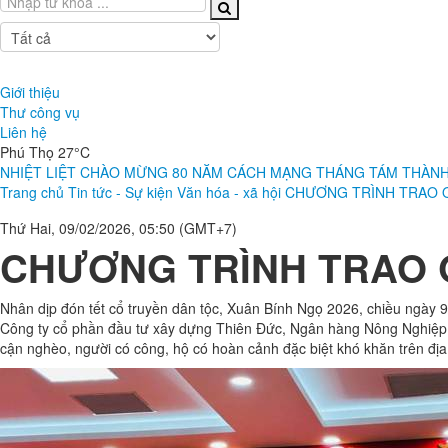
Tất cả
Tất cả
Tin tức
Tài liệu
Phát thanh
Giới thiệu
Thư công vụ
Liên hệ
Phú Thọ 27°C
NHIỆT LIỆT CHÀO MỪNG 80 NĂM CÁCH MẠNG THÁNG TÁM THÀNH CÔ
Trang chủ
Tin tức - Sự kiện
Văn hóa - xã hội
CHƯƠNG TRÌNH TRAO Q
Thứ Hai, 09/02/2026, 05:50 (GMT+7)
CHƯƠNG TRÌNH TRAO Q
Nhân dịp đón tết cổ truyền dân tộc, Xuân Bính Ngọ 2026, chiều ngà
Công ty cổ phần đầu tư xây dựng Thiên Đức, Ngân hàng Nông Nghiệp P