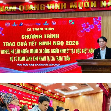
cận nghèo, người có công, hộ có hoàn cảnh đặc biệt khó khăn trên đị