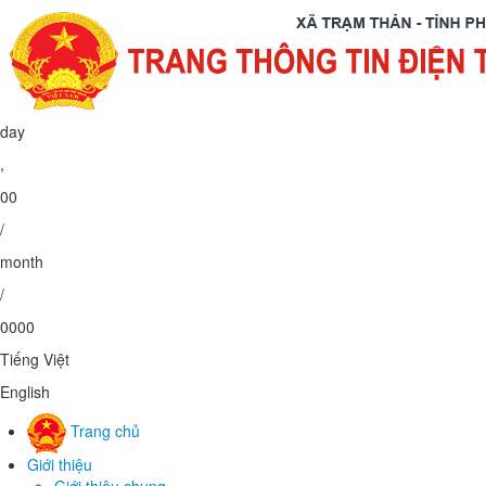
Thứ Bảy
,
08
/
08
/
2026
Tiếng Việt
English
Trang chủ
Giới thiệu