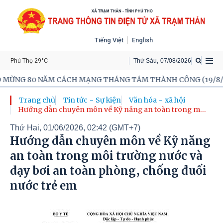
Tiếng Việt
English
Phú Thọ 29°C
Thứ Sáu
,
07
/
08
/
2026
0 NĂM CÁCH MẠNG THÁNG TÁM THÀNH CÔNG (19/8/1945-19/8
Trang chủ
Tin tức - Sự kiện
Văn hóa - xã hội
Hướng dẫn chuyên môn về Kỹ năng an toàn trong môi
trường nước và dạy bơi an toàn phòng, chống đuối
Thứ Hai, 01/06/2026, 02:42 (GMT+7)
nước trẻ em
Hướng dẫn chuyên môn về Kỹ năng
an toàn trong môi trường nước và
dạy bơi an toàn phòng, chống đuối
nước trẻ em