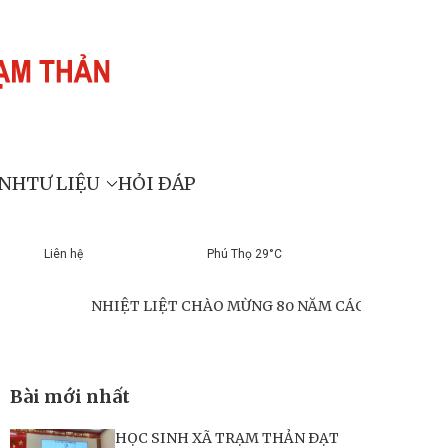
ÍNH
TƯ LIỆU
HỎI ĐÁP
Liên hệ
Phú Thọ 29°C
NHIỆT LIỆT CHÀO MỪNG 80 NĂM CÁCH MẠNG THÁNG TÁM THÀ
Bài mới nhất
HỌC SINH XÃ TRẠM THẢN ĐẠT