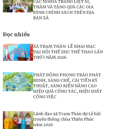
CÁC NGHĨA TRANG LIỆT SĨ,
THĂM VÀ TẶNG QUÀ CÁC GIA
ĐÌNH CHÍNH SÁCH TRÊN ĐỊA
BÀN XÃ
Đọc nhiều
XÃ TRẠM THẢN: LỄ KHAI MẠC
ĐẠI HỘI THỂ DỤC THỂ THAO LẦN
THỨ I NĂM 2026
PHÁT ĐỘNG PHONG TRÀO PHÁT
MINH, SÁNG CHẾ, CẢI TIẾN KỸ
THUẬT, SÁNG KIẾN NÂNG CAO
HIỆU QUẢ CÔNG TÁC, HIỆU SUẤT
CÔNG VIỆC
Lãnh đạo xã Trạm Thản dự Lễ hội
truyền thống chùa Thiên Phúc
năm 2026