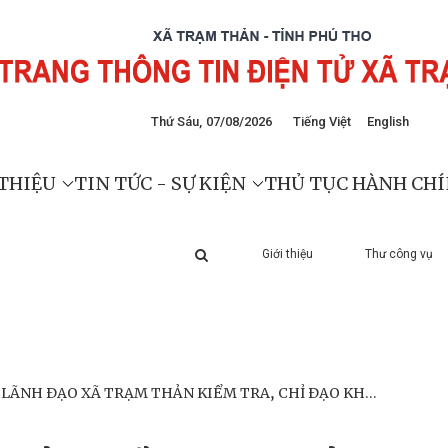
Thứ Sáu
,
07
/
08
/
2026
Tiếng Việt
English
 THIỆU
TIN TỨC - SỰ KIỆN
THỦ TỤC HÀNH CH
Giới thiệu
Thư công vụ
LÃNH ĐẠO XÃ TRẠM THẢN KIỂM TRA, CHỈ ĐẠO KHẮC
PHỤC SAU MƯA BÃO