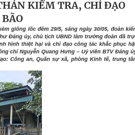
HẢN KIỂM TRA, CHỈ ĐẠO
 BÃO
kèm giông lốc đêm 29/5, sáng ngày 30/05, đoàn ki
thư Đảng ủy, chủ tịch UBND làm trưởng đoàn đã tr
nh hình thiệt hại và chỉ đạo công tác khắc phục h
đồng chí Nguyễn Quang Hưng – Uỷ viên BTV Đảng ủ
ạo: Công an, Quân sự xã, phòng Kinh tế, trung t