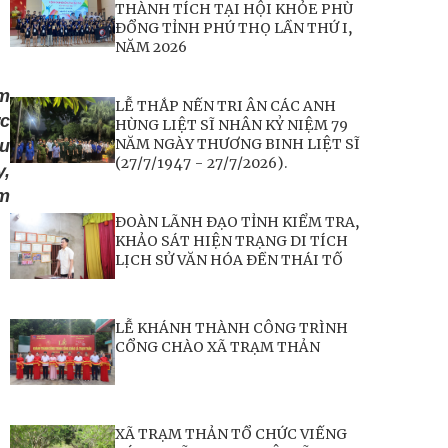
THÀNH TÍCH TẠI HỘI KHỎE PHÙ
ĐỔNG TỈNH PHÚ THỌ LẦN THỨ I,
NĂM 2026
ểm
LỄ THẮP NẾN TRI ÂN CÁC ANH
ực
HÙNG LIỆT SĨ NHÂN KỶ NIỆM 79
NĂM NGÀY THƯƠNG BINH LIỆT SĨ
ậu
(27/7/1947 - 27/7/2026).
y,
âm
ĐOÀN LÃNH ĐẠO TỈNH KIỂM TRA,
KHẢO SÁT HIỆN TRẠNG DI TÍCH
LỊCH SỬ VĂN HÓA ĐỀN THÁI TỐ
LỄ KHÁNH THÀNH CÔNG TRÌNH
CỔNG CHÀO XÃ TRẠM THẢN
XÃ TRẠM THẢN TỔ CHỨC VIẾNG