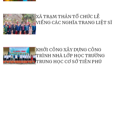
XÃ TRẠM THẢN TỔ CHỨC LỄ
VIẾNG CÁC NGHĨA TRANG LIỆT SĨ
KHỞI CÔNG XÂY DỰNG CÔNG
TRÌNH NHÀ LỚP HỌC TRƯỜNG
TRUNG HỌC CƠ SỞ TIÊN PHÚ