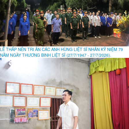
LỄ THẮP NẾN TRI ÂN CÁC ANH HÙNG LIỆT SĨ NHÂN KỶ NIỆM 79
NĂM NGÀY THƯƠNG BINH LIỆT SĨ (27/7/1947 - 27/7/2026).