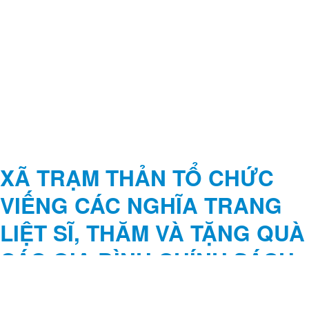
XÃ TRẠM THẢN TỔ CHỨC
VIẾNG CÁC NGHĨA TRANG
LIỆT SĨ, THĂM VÀ TẶNG QUÀ
CÁC GIA ĐÌNH CHÍNH SÁCH
TRÊN ĐỊA BÀN XÃ