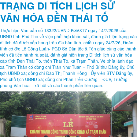
TRẠNG DI TÍCH LỊCH SỬ
VĂN HÓA ĐỀN THÁI TỐ
Thực hiện Văn bản số 13322/UBND-KGVX17 ngày 14/7/2026 của
UBND tỉnh Phú Thọ về việc phối hợp khảo sát, đánh giá hiện trạng các
di tích đã được xếp hạng trên địa bàn tỉnh, chiều ngày 24/7/26, Đoàn
tỉnh có đ/c Lê Công Luận- PGĐ Sở Dân tộc & Tôn giáo cùng các thành
viên đã tiến hành rà soát, đánh giá hiện trạng Di tích lịch sử văn hóa
cấp tỉnh Đền Thái Tố, thôn Thái Tố, xã Trạm Thản. Về phía lãnh đạo
xã Trạm Thản có đồng chí Trần Như Tuấn – Phó Bí thư Đảng ủy, Chủ
tịch UBND xã; đồng chí Đào Thị Thanh Hồng - Ủy viên BTV Đảng ủy,
Phó chủ tịch UBND xã; đồng chí Phan Tiến Cương – ĐUV, Trưởng
phòng Văn hóa – xã hội và các thành phần liên quan.