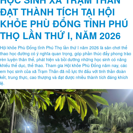
ĐẠT THÀNH TÍCH TẠI HỘI
KHỎE PHÙ ĐỔNG TỈNH PHÚ
THỌ LẦN THỨ I, NĂM 2026
Hội khỏe Phù Đổng tỉnh Phú Thọ lần thứ I năm 2026 là sân chơi thể
thao học đường có ý nghĩa quan trọng, góp phần thúc đẩy phong trào
rèn luyện thân thể, phát hiện và bồi dưỡng những học sinh có năng
khiếu thể dục, thể thao. Tham gia Hội khỏe Phù Đổng năm nay, các
em học sinh của xã Trạm Thản đã nỗ lực thi đấu với tinh thần đoàn
kết, trung thực, cao thượng và đạt được nhiều thành tích đáng khích
lệ.