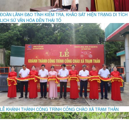
ĐOÀN LÃNH ĐẠO TỈNH KIỂM TRA, KHẢO SÁT HIỆN TRẠNG DI TÍCH
LỊCH SỬ VĂN HÓA ĐỀN THÁI TỐ
LỄ KHÁNH THÀNH CÔNG TRÌNH CỔNG CHÀO XÃ TRẠM THẢN