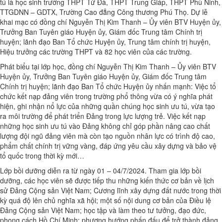
tú là học sinh trường THPT Tử Đà, THPT Trung Giáp, THPT Phù Ninh,
TTGDNN – GDTX, Trường Cao đẳng Công thương Phú Thọ. Dự lễ
khai mạc có đồng chí Nguyễn Thị Kim Thanh – Ủy viên BTV Huyện ủy,
Trưởng Ban Tuyên giáo Huyện ủy, Giám đốc Trung tâm Chính trị
huyện; lãnh đạo Ban Tổ chức Huyện ủy, Trung tâm chính trị huyện,
Hiệu trưởng các trường THPT và 82 học viên của các trường.
Phát biểu tại lớp học, đồng chí Nguyễn Thị Kim Thanh – Ủy viên BTV
Huyện ủy, Trưởng Ban Tuyên giáo Huyện ủy, Giám đốc Trung tâm
Chính trị huyện; lãnh đạo Ban Tổ chức Huyện ủy nhấn mạnh: Việc tổ
chức kết nạp đảng viên trong trường phổ thông vừa có ý nghĩa phát
hiện, ghi nhận nổ lực của những quần chúng học sinh ưu tú, vừa tạo
ra môi trường để phát triển Đảng trong lực lượng trẻ. Việc kết nạp
những học sinh ưu tú vào Đảng không chỉ góp phần nâng cao chất
lượng đội ngũ đảng viên mà còn tạo nguồn nhân lực có trình độ cao,
phẩm chất chính trị vững vàng, đáp ứng yêu cầu xây dựng và bảo vệ
tổ quốc trong thời kỳ mới…
Lớp bồi dưỡng diễn ra từ ngày 01 – 04/7/2024. Tham gia lớp bồi
dưỡng, các học viên sẽ được tiếp thu những kiến thức cơ bản về lịch
sử Đảng Cộng sản Việt Nam; Cương lĩnh xây dựng đất nước trong thời
kỳ quá độ lên chủ nghĩa xã hội; một số nội dung cơ bản của Điều lệ
Đảng Cộng sản Việt Nam; học tập và làm theo tư tưởng, đạo đức,
phong cách Hồ Chí Minh; phương hướng phấn đấu để trở thành đảng