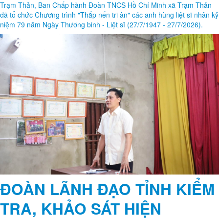
Trạm Thản, Ban Chấp hành Đoàn TNCS Hồ Chí Minh xã Trạm Thản
đã tổ chức Chương trình "Thắp nến tri ân" các anh hùng liệt sĩ nhân kỷ
niệm 79 năm Ngày Thương binh - Liệt sĩ (27/7/1947 - 27/7/2026).
ĐOÀN LÃNH ĐẠO TỈNH KIỂM
TRA, KHẢO SÁT HIỆN