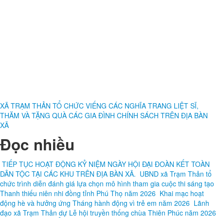
XÃ TRẠM THẢN TỔ CHỨC VIẾNG CÁC NGHĨA TRANG LIỆT SĨ,
THĂM VÀ TẶNG QUÀ CÁC GIA ĐÌNH CHÍNH SÁCH TRÊN ĐỊA BÀN
XÃ
Đọc nhiều
TIẾP TỤC HOẠT ĐỘNG KỶ NIỆM NGÀY HỘI ĐẠI ĐOÀN KẾT TOÀN
DÂN TỘC TẠI CÁC KHU TRÊN ĐỊA BÀN XÃ.
UBND xã Trạm Thản tổ
chức trình diễn đánh giá lựa chọn mô hình tham gia cuộc thi sáng tạo
Thanh thiếu niên nhi đồng tỉnh Phú Thọ năm 2026
Khai mạc hoạt
động hè và hưởng ứng Tháng hành động vì trẻ em năm 2026
Lãnh
đạo xã Trạm Thản dự Lễ hội truyền thống chùa Thiên Phúc năm 2026