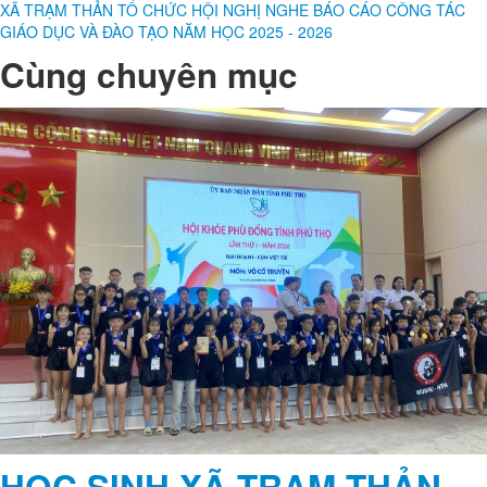
XÃ TRẠM THẢN TỔ CHỨC HỘI NGHỊ NGHE BÁO CÁO CÔNG TÁC
GIÁO DỤC VÀ ĐÀO TẠO NĂM HỌC 2025 - 2026
Cùng chuyên mục
HỌC SINH XÃ TRẠM THẢN