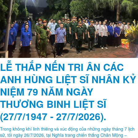
LỄ THẮP NẾN TRI ÂN CÁC
ANH HÙNG LIỆT SĨ NHÂN KỶ
NIỆM 79 NĂM NGÀY
THƯƠNG BINH LIỆT SĨ
(27/7/1947 - 27/7/2026).
Trong không khí linh thiêng và xúc động của những ngày tháng 7 lịch
sử, tối ngày 26/7/2026, tại Nghĩa trang chiến thắng Chân Mộng –