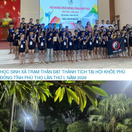
HỌC SINH XÃ TRẠM THẢN ĐẠT THÀNH TÍCH TẠI HỘI KHỎE PHÙ
ĐỔNG TỈNH PHÚ THỌ LẦN THỨ I, NĂM 2026