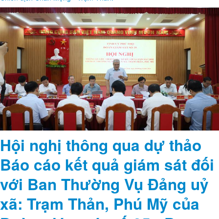
ỦY BAN MẶT TRẬN TỔ
QUỐC VIỆT NAM XÃ TRẠM
THẢN VÀ CÁC TỔ CHỨC
CHÍNH TRỊ XÃ HỘI TẶNG
QUÀ, ĐỘNG VIÊN LỰC
LƯỢNG TỔ CÔNG TÁC LẤY
MẪU TẠI NGHĨA TRANG LIỆT
SĨ CHIẾN DỊCH CHÂN MỘNG