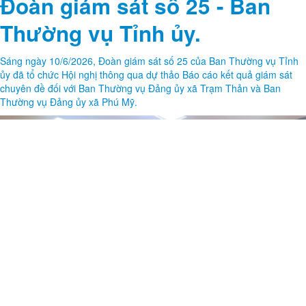
- TRẠM THẢN.
Thể hiện đạo lý “Uống nước nhớ nguồn”, “Đền ơn đáp nghĩa” và tinh
thần trách nhiệm đối với công tác tri ân các anh hùng liệt sĩ. Sáng
ngày 22/6/2026 Ủy ban MTTQ Việt Nam xã Trạm Thản và các tổ chức
chính trị xã hội đã tổ chức đoàn đến thăm, tặng quà và động viên Tổ
công tác đang làm nhiệm vụ lấy mẫu, bàn giao mẫu hài cốt liệt sĩ phục
vụ công tác giám định ADN xác định danh tính tại nghĩa trang liệt sĩ
Chiến dịch Chân Mộng - Trạm Thản.