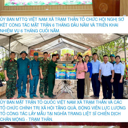
ỦY BAN MTTQ VIỆT NAM XÃ TRẠM THẢN TỔ CHỨC HỘI NGHỊ SƠ
KẾT CÔNG TÁC MẶT TRẬN 6 THÁNG ĐẦU NĂM VÀ TRIỂN KHAI
NHIỆM VỤ 6 THÁNG CUỐI NĂM.
ỦY BAN MẶT TRẬN TỔ QUỐC VIỆT NAM XÃ TRẠM THẢN VÀ CÁC
TỔ CHỨC CHÍNH TRỊ XÃ HỘI TẶNG QUÀ, ĐỘNG VIÊN LỰC LƯỢNG
TỔ CÔNG TÁC LẤY MẪU TẠI NGHĨA TRANG LIỆT SĨ CHIẾN DỊCH
CHÂN MỘNG - TRẠM THẢN.