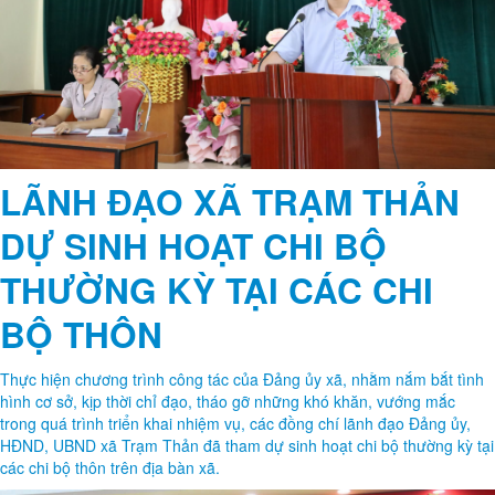
ĐẠI HỘI ĐẠI BIỂU HỘI LIÊN HIỆP THANH NIÊN XÃ TRẠM THẢN LẦN
THỨ I, NHIỆM KÌ 2026 - 2029
ĐẠI HỘI ĐẠI BIỂU HỘI NÔNG DÂN XÃ TRẠM THẢN LẦN THỨ I,
NHIỆM KỲ 2025 – 2030
Hội nghị tổng kết Chi bộ các cơ quan Đảng
xã Trạm Thản năm 2025