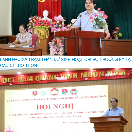
LÃNH ĐẠO XÃ TRẠM THẢN DỰ SINH HOẠT CHI BỘ THƯỜNG KỲ TẠI
CÁC CHI BỘ THÔN