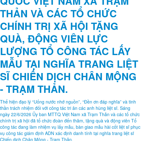
ỦY BAN MTTQ VIỆT NAM XÃ
TRẠM THẢN TỔ CHỨC HỘI
NGHỊ SƠ KẾT CÔNG TÁC
MẶT TRẬN 6 THÁNG ĐẦU
NĂM VÀ TRIỂN KHAI NHIỆM
VỤ 6 THÁNG CUỐI NĂM.
Chiều ngày 15/7/2026, Ủy ban MTTQ Việt Nam và các tổ chức Chính
trị - xã hội xã Trạm Thản tổ chức Hội nghị sơ kết công tác mặt trận 6
tháng đầu năm và triển khai nhiệm vụ 6 tháng cuối năm 2026.