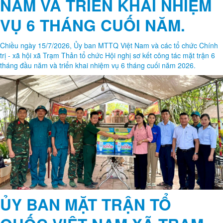
THƯỜNG KỲ TẠI CÁC CHI
BỘ THÔN
Thực hiện chương trình công tác của Đảng ủy xã, nhằm nắm bắt tình
hình cơ sở, kịp thời chỉ đạo, tháo gỡ những khó khăn, vướng mắc
trong quá trình triển khai nhiệm vụ, các đồng chí lãnh đạo Đảng ủy,
HĐND, UBND xã Trạm Thản đã tham dự sinh hoạt chi bộ thường kỳ tại
các chi bộ thôn trên địa bàn xã.