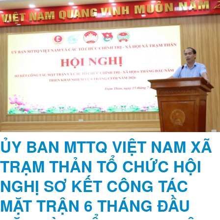
Cùng chuyên mục
LÃNH ĐẠO XÃ TRẠM THẢN
DỰ SINH HOẠT CHI BỘ