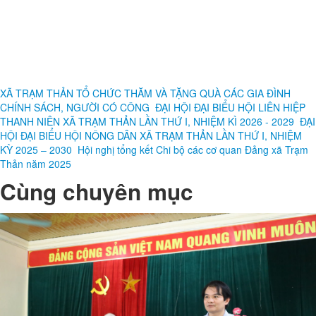
XÃ TRẠM THẢN TỔ CHỨC THĂM VÀ TẶNG QUÀ CÁC GIA ĐÌNH
CHÍNH SÁCH, NGƯỜI CÓ CÔNG