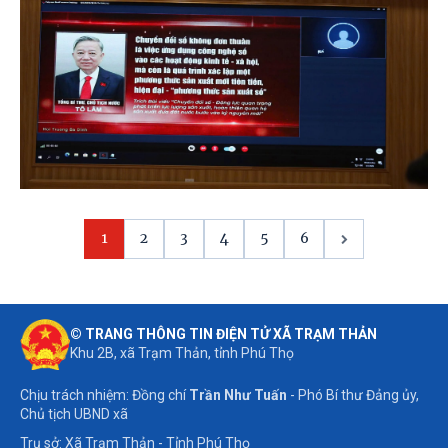
1
2
3
4
5
6
© TRANG THÔNG TIN ĐIỆN TỬ XÃ TRẠM THẢN
Khu 2B, xã Trạm Thản, tỉnh Phú Thọ
Chịu trách nhiệm: Đồng chí
Trần Như Tuấn
- Phó Bí thư Đảng ủy,
Chủ tịch UBND xã
Trụ sở: Xã Trạm Thản - Tỉnh Phú Thọ