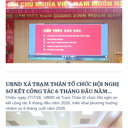
UBND XÃ TRẠM THẢN TỔ CHỨC HỘI NGHỊ
SƠ KẾT CÔNG TÁC 6 THÁNG ĐẦU NĂM
2026, PHƯƠNG HƯỚNG NHIỆM VỤ 6
Chiều ngày 27/7/26, UBND xã Trạm Thản tổ chức Hội nghị sơ
kết công tác 6 tháng đầu năm 2026, triển khai phương hướng
THÁNG CUỐI NĂM 2026
nhiệm vụ 6 tháng cuối năm 2026.