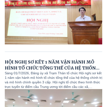
HỘI NGHỊ SƠ KẾT 1 NĂM VẬN HÀNH MÔ
HÌNH TỔ CHỨC TỔNG THỂ CỦA HỆ THỐNG
CHÍNH TRỊ VÀ MÔ HÌNH CHÍNH QUYỀN 3
Sáng 01/7/2026, Đảng ủy xã Trạm Thản tổ chức Hội nghị sơ kết
1 năm vận hành mô hình tổ chức tổng thể của hệ thống chính trị
CẤP
và mô hình chính quyền 3 cấp. Hội nghị tổ chức theo hình thức
trực tuyến từ điểm cầu Trung ương tới điểm cầu các xã,
phường.