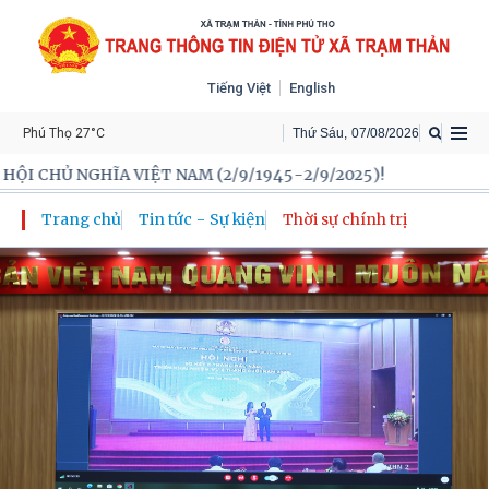
Tiếng Việt
English
Phú Thọ 27°C
Thứ Sáu
,
07
/
08
/
2026
 NGHĨA VIỆT NAM (2/9/1945-2/9/2025)!
Trang chủ
Tin tức - Sự kiện
Thời sự chính trị