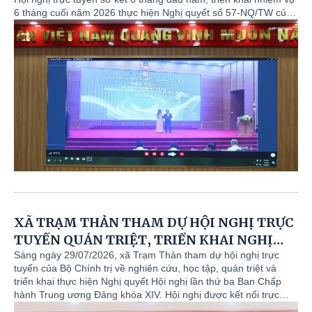
CỦA BỘ CHÍNH TRỊ
6 tháng cuối năm 2026 thực hiện Nghị quyết số 57-NQ/TW của
Bộ Chính trị về đột phá phát triển khoa học, công nghệ, đổi mới
NGHỊ QUYẾT CỦA BAN THƯỜNG VỤ ĐẢNG ỦY Về việc
sáng tạo và chuyển đổi số quốc gia. Hội nghị được tổ chức theo
cho thôi tham gia Chi uỷ, Bí thư, Phó Bí thư chi bộ và
hình thức trực tuyến, kết nối từ điểm cầu tỉnh đến các xã,
chỉ định Chi ủy, Bí thư, Phó Bí thư chi bộ trực thuộc
phường.
Đảng uỷ xã Trạm Thản sau sắp xếp, sáp nhập
HỘI NGHỊ TRỰC TUYẾN TOÀN QUỐC QUÁN TRIỆT,
TRIỂN KHAI THỰC HIỆN NGHỊ QUYẾT SỐ 10-NQ/TW
CỦA BỘ CHÍNH TRỊ
XÃ TRẠM THẢN THAM DỰ HỘI NGHỊ TRỰC
TUYẾN QUÁN TRIỆT, TRIỂN KHAI NGHỊ
QUYẾT HỘI NGHỊ LẦN THỨ BA BAN CHẤP
Sáng ngày 29/07/2026, xã Trạm Thản tham dự hội nghị trực
tuyến của Bộ Chính trị về nghiên cứu, học tập, quán triệt và
HÀNH TRUNG ƯƠNG ĐẢNG KHÓA XIV
triển khai thực hiện Nghị quyết Hội nghị lần thứ ba Ban Chấp
hành Trung ương Đảng khóa XIV. Hội nghị được kết nối trực
tuyến từ điểm cầu cấp tỉnh đến điểm cầu các xã, phường.