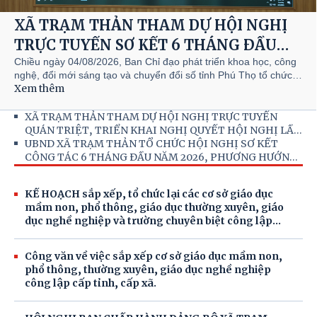
XÃ TRẠM THẢN THAM DỰ HỘI NGHỊ
TRỰC TUYẾN SƠ KẾT 6 THÁNG ĐẦU
NĂM, TRIỂN KHAI NHIỆM VỤ 6
Chiều ngày 04/08/2026, Ban Chỉ đạo phát triển khoa học, công
nghệ, đổi mới sáng tạo và chuyển đổi số tỉnh Phú Thọ tổ chức
THÁNG CUỐI NĂM 2026 THỰC HIỆN
Xem thêm
Hội nghị trực tuyến sơ kết 6 tháng đầu năm, triển khai nhiệm vụ
NGHỊ QUYẾT SỐ 57-NQ/TW CỦA BỘ
6 tháng cuối năm 2026 thực hiện Nghị quyết số 57-NQ/TW của
Bộ Chính trị về đột phá phát triển khoa học, công nghệ, đổi mới
XÃ TRẠM THẢN THAM DỰ HỘI NGHỊ TRỰC TUYẾN
CHÍNH TRỊ
sáng tạo và chuyển đổi số quốc gia. Hội nghị được tổ chức theo
QUÁN TRIỆT, TRIỂN KHAI NGHỊ QUYẾT HỘI NGHỊ LẦN
hình thức trực tuyến, kết nối từ điểm cầu tỉnh đến các xã,
THỨ BA BAN CHẤP HÀNH TRUNG ƯƠNG ĐẢNG KHÓA
UBND XÃ TRẠM THẢN TỔ CHỨC HỘI NGHỊ SƠ KẾT
phường.
XIV
CÔNG TÁC 6 THÁNG ĐẦU NĂM 2026, PHƯƠNG HƯỚNG
NHIỆM VỤ 6 THÁNG CUỐI NĂM 2026
KẾ HOẠCH sắp xếp, tổ chức lại các cơ sở giáo dục
mầm non, phổ thông, giáo dục thường xuyên, giáo
dục nghề nghiệp và trường chuyên biệt công lập
trên địa bàn tỉnh Phú Thọ.
Công văn về việc sắp xếp cơ sở giáo dục mầm non,
phổ thông, thường xuyên, giáo dục nghề nghiệp
công lập cấp tỉnh, cấp xã.