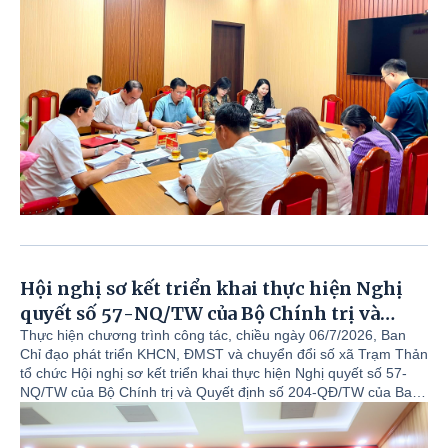
Hội nghị sơ kết triển khai thực hiện Nghị
quyết số 57-NQ/TW của Bộ Chính trị và
Quyết định số 204-QĐ/TW của Ban Bí thư 6
Thực hiện chương trình công tác, chiều ngày 06/7/2026, Ban
Chỉ đạo phát triển KHCN, ĐMST và chuyển đổi số xã Trạm Thản
tháng đầu năm; triển khai nhiệm vụ, giải
tổ chức Hội nghị sơ kết triển khai thực hiện Nghị quyết số 57-
pháp trọng tâm 6 tháng cuối năm 2026
NQ/TW của Bộ Chính trị và Quyết định số 204-QĐ/TW của Ban
Bí thư 6 tháng đầu năm; triển khai nhiệm vụ, giải pháp trọng
tâm 6 tháng cuối năm 2026.