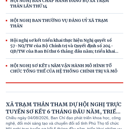
HỘI NGHỊ BAN CHẤP HÀNH ĐẢNG BỘ XÃ TRẠM
THẢN LẦN THỨ 14
HỘI NGHỊ BAN THƯỜNG VỤ ĐẢNG UỶ XÃ TRẠM
THẢN
Hội nghị sơ kết triển khai thực hiện Nghị quyết số
57-NQ/TW của Bộ Chính trị và Quyết định số 204-
QĐ/TW của Ban Bí thư 6 tháng đầu năm; triển khai
nhiệm vụ, giải pháp trọng tâm 6 tháng cuối năm
2026
HỘI NGHỊ SƠ KẾT 1 NĂM VẬN HÀNH MÔ HÌNH TỔ
CHỨC TỔNG THỂ CỦA HỆ THỐNG CHÍNH TRỊ VÀ MÔ
HÌNH CHÍNH QUYỀN 3 CẤP
HỘI NGHỊ TRỰC TUYẾN TOÀN QUỐC SƠ KẾT 1 NĂM 6
THÁNG TRIỂN KHAI NGHỊ QUYẾT 57 - NQ/TW CỦA
BỘ CHÍNH TRỊ
XÃ TRẠM THẢN THAM DỰ HỘI NGHỊ TRỰC
TUYẾN SƠ KẾT 6 THÁNG ĐẦU NĂM, TRIỂN
HỘI NGHỊ CÔNG BỐ CÁC NGHỊ QUYẾT, QUYẾT ĐỊNH
KHAI NHIỆM VỤ 6 THÁNG CUỐI NĂM 2026
Chiều ngày 04/08/2026, Ban Chỉ đạo phát triển khoa học, công
VỀ VIỆC SẮP XẾP, ĐỔI TÊN CÁC THÔN, THÀNH LẬP
nghệ, đổi mới sáng tạo và chuyển đổi số tỉnh Phú Thọ tổ chức
THỰC HIỆN NGHỊ QUYẾT SỐ 57-NQ/TW
CÁC CHI BỘ THÔN TRỰC THUỘC ĐẢNG UỶ XÃ
Hội nghị trực tuyến sơ kết 6 tháng đầu năm, triển khai nhiệm vụ