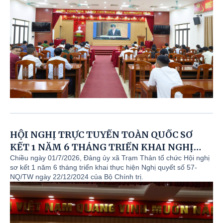
HỘI NGHỊ TRỰC TUYẾN TOÀN QUỐC SƠ
KẾT 1 NĂM 6 THÁNG TRIỂN KHAI NGHỊ
QUYẾT 57 - NQ/TW CỦA BỘ CHÍNH TRỊ
Chiều ngày 01/7/2026, Đảng ủy xã Trạm Thản tổ chức Hội nghị
sơ kết 1 năm 6 tháng triển khai thực hiện Nghị quyết số 57-
NQ/TW ngày 22/12/2024 của Bộ Chính trị.