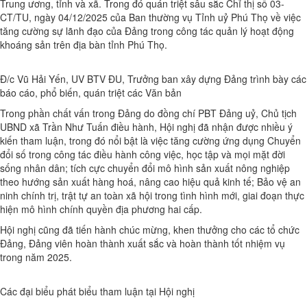
Trung ương, tỉnh và xã. Trong đó quán triệt sâu sắc Chỉ thị số 03-
CT/TU, ngày 04/12/2025 của Ban thường vụ Tỉnh uỷ Phú Thọ về việc
tăng cường sự lãnh đạo của Đảng trong công tác quản lý hoạt động
khoáng sản trên địa bàn tỉnh Phú Thọ.
Đ/c Vũ Hải Yến, UV BTV ĐU, Trưởng ban xây dựng Đảng trình bày các
báo cáo, phổ biến, quán triệt các Văn bản
Trong phần chất vấn trong Đảng do đồng chí PBT Đảng uỷ, Chủ tịch
UBND xã Trần Như Tuấn điều hành, Hội nghị đã nhận được nhiều ý
kiến tham luận, trong đó nổi bật là việc tăng cường ứng dụng Chuyển
đổi số trong công tác điều hành công việc, học tập và mọi mặt đời
sống nhân dân; tích cực chuyển đổi mô hình sản xuất nông nghiệp
theo hướng sản xuất hàng hoá, nâng cao hiệu quả kinh tế; Bảo vệ an
ninh chính trị, trật tự an toàn xã hội trong tình hình mới, giai đoạn thực
hiện mô hình chính quyền địa phương hai cấp.
Hội nghị cũng đã tiến hành chúc mừng, khen thưởng cho các tổ chức
Đảng, Đảng viên hoàn thành xuất sắc và hoàn thành tốt nhiệm vụ
trong năm 2025.
Các đại biểu phát biểu tham luận tại Hội nghị