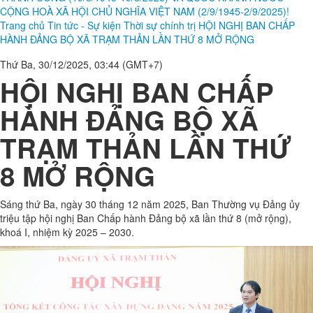
CỘNG HOÀ XÃ HỘI CHỦ NGHĨA VIỆT NAM (2/9/1945-2/9/2025)!
Trang chủ
Tin tức - Sự kiện
Thời sự chính trị
HỘI NGHỊ BAN CHẤP
HÀNH ĐẢNG BỘ XÃ TRẠM THẢN LẦN THỨ 8 MỞ RỘNG
Thứ Ba, 30/12/2025, 03:44 (GMT+7)
HỘI NGHỊ BAN CHẤP
HÀNH ĐẢNG BỘ XÃ
TRẠM THẢN LẦN THỨ
8 MỞ RỘNG
Sáng thứ Ba, ngày 30 tháng 12 năm 2025, Ban Thường vụ Đảng ủy
triệu tập hội nghị Ban Chấp hành Đảng bộ xã lần thứ 8 (mở rộng),
khoá I, nhiệm kỳ 2025 – 2030.