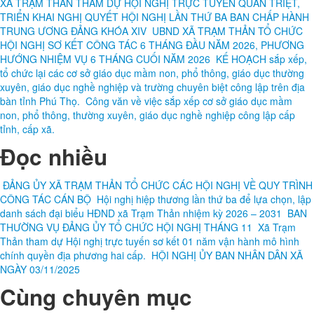
XÃ TRẠM THẢN THAM DỰ HỘI NGHỊ TRỰC TUYẾN QUÁN TRIỆT,
TRIỂN KHAI NGHỊ QUYẾT HỘI NGHỊ LẦN THỨ BA BAN CHẤP HÀNH
TRUNG ƯƠNG ĐẢNG KHÓA XIV
UBND XÃ TRẠM THẢN TỔ CHỨC
HỘI NGHỊ SƠ KẾT CÔNG TÁC 6 THÁNG ĐẦU NĂM 2026, PHƯƠNG
HƯỚNG NHIỆM VỤ 6 THÁNG CUỐI NĂM 2026
KẾ HOẠCH sắp xếp,
tổ chức lại các cơ sở giáo dục mầm non, phổ thông, giáo dục thường
xuyên, giáo dục nghề nghiệp và trường chuyên biệt công lập trên địa
bàn tỉnh Phú Thọ.
Công văn về việc sắp xếp cơ sở giáo dục mầm
non, phổ thông, thường xuyên, giáo dục nghề nghiệp công lập cấp
tỉnh, cấp xã.
Đọc nhiều
ĐẢNG ỦY XÃ TRẠM THẢN TỔ CHỨC CÁC HỘI NGHỊ VỀ QUY TRÌNH
CÔNG TÁC CÁN BỘ
Hội nghị hiệp thương lần thứ ba để lựa chọn, lập
danh sách đại biểu HĐND xã Trạm Thản nhiệm kỳ 2026 – 2031
BAN
THƯỜNG VỤ ĐẢNG ỦY TỔ CHỨC HỘI NGHỊ THÁNG 11
Xã Trạm
Thản tham dự Hội nghị trực tuyến sơ kết 01 năm vận hành mô hình
chính quyền địa phương hai cấp.
HỘI NGHỊ ỦY BAN NHÂN DÂN XÃ
NGÀY 03/11/2025
Cùng chuyên mục