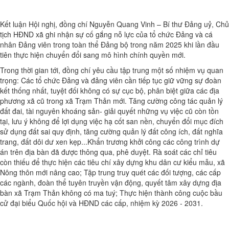
Kết luận Hội nghị, đồng chí Nguyễn Quang Vinh – Bí thư Đảng uỷ, Chủ
tịch HĐND xã ghi nhận sự cố gắng nỗ lực của tổ chức Đảng và cá
nhân Đảng viên trong toàn thể Đảng bộ trong năm 2025 khi lần đầu
tiên thực hiện chuyển đổi sang mô hình chính quyền mới.
Trong thời gian tới, đồng chí yêu cầu tập trung một số nhiệm vụ quan
trọng: Các tổ chức Đảng và đảng viên cần tiếp tục giữ vững sự đoàn
kết thống nhất, tuyệt đối không có sự cục bộ, phân biệt giữa các địa
phương xã cũ trong xã Trạm Thản mới. Tăng cường công tác quản lý
đất đai, tài nguyên khoáng sản- giải quyết những vụ việc cũ còn tồn
tại, lưu ý không để lợi dụng việc hạ cốt san nền, chuyển đổi mục đích
sử dụng đất sai quy định, tăng cường quản lý đất công ích, đất nghĩa
trang, đất dôi dư xen kẹp...Khẩn trương khởi công các công trình dự
án trên địa bàn đã được thông qua, phê duyệt. Rà soát các chỉ tiêu
còn thiếu để thực hiện các tiêu chí xây dựng khu dân cư kiểu mẫu, xã
Nông thôn mới nâng cao; Tập trung truy quét các đối tượng, các cấp
các ngành, đoàn thể tuyên truyền vận động, quyết tâm xây dựng địa
bàn xã Trạm Thản không có ma tuý; Thực hiện thành công cuộc bầu
cử đại biểu Quốc hội và HĐND các cấp, nhiệm kỳ 2026 - 2031.