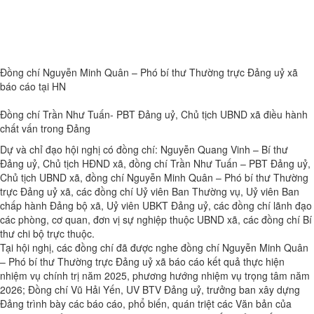
Đồng chí Nguyễn Minh Quân – Phó bí thư Thường trực Đảng uỷ xã
báo cáo tại HN
Đồng chí Trần Như Tuấn- PBT Đảng uỷ, Chủ tịch UBND xã điều hành
chất vấn trong Đảng
Dự và chỉ đạo hội nghị có đồng chí: Nguyễn Quang Vinh – Bí thư
Đảng uỷ, Chủ tịch HĐND xã, đồng chí Trần Như Tuấn – PBT Đảng uỷ,
Chủ tịch UBND xã, đồng chí Nguyễn Minh Quân – Phó bí thư Thường
trực Đảng uỷ xã, các đồng chí Uỷ viên Ban Thường vụ, Uỷ viên Ban
chấp hành Đảng bộ xã, Uỷ viên UBKT Đảng uỷ, các đồng chí lãnh đạo
các phòng, cơ quan, đơn vị sự nghiệp thuộc UBND xã, các đồng chí Bí
thư chi bộ trực thuộc.
Tại hội nghị, các đồng chí đã được nghe đồng chí Nguyễn Minh Quân
– Phó bí thư Thường trực Đảng uỷ xã báo cáo kết quả thực hiện
nhiệm vụ chính trị năm 2025, phương hướng nhiệm vụ trọng tâm năm
2026; Đồng chí Vũ Hải Yến, UV BTV Đảng uỷ, trưởng ban xây dựng
Đảng trình bày các báo cáo, phổ biến, quán triệt các Văn bản của