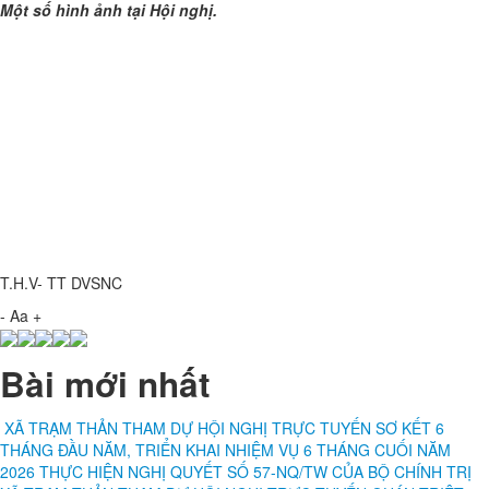
Một số hình ảnh tại Hội nghị.
T.H.V- TT DVSNC
-
Aa
+
Bài mới nhất
XÃ TRẠM THẢN THAM DỰ HỘI NGHỊ TRỰC TUYẾN SƠ KẾT 6
THÁNG ĐẦU NĂM, TRIỂN KHAI NHIỆM VỤ 6 THÁNG CUỐI NĂM
2026 THỰC HIỆN NGHỊ QUYẾT SỐ 57-NQ/TW CỦA BỘ CHÍNH TRỊ